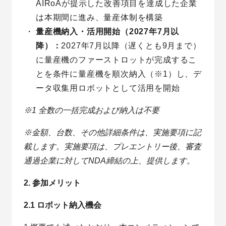
AIRoAが提示した改善項目を達成した企業
は本期間に進み、量産体制を構築
量産機納入・活用開始（2027年7月以
降）：
2027年7月以降（遅くとも9月まで）
に量産機のファーストロットが完成するこ
とを条件に量産機を順次納入（※1）し、デ
ータ収集用ロボットとして活用を開始
※1 全数の一括完成および納入は不要
※金額、台数、その他詳細条件は、実施要項に記
載します。実施要項は、プレエントリー後、審査
通過企業に対してNDA締結の上、提供します。
2. 参加メリット
2.1 ロボット納入機会