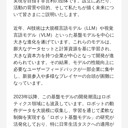
実現を目指す非営利の団体です。設立にあたり、
活動の背景や目的、そして私たちが描く未来につ
いて皆さまにご説明いたします。
近年、AI技術は大規模言語モデル（LLM）や視覚
言語モデル（VLM）といった基盤モデルを中心に
大きな進化を遂げています。これらのモデルは、
膨大なデータセットと計算資源を基に学習され、
大きな資本力を持つ企業が中心となって開発が進
められています。その結果、モデルの性能向上に
必要なユーザーフィードバックが一部企業に集中
し、新規参入や多様なプレイヤーの台頭が困難に
なっています。
2023年以降、この基盤モデルの開発潮流はロボ
ティクス領域にも波及しています。ロボットの動
作データを大規模に収集し、学習を通じて柔軟な
制御を実現する「ロボット基盤モデル」の研究が
活発化しており、特に日常生活タスクへの適用が